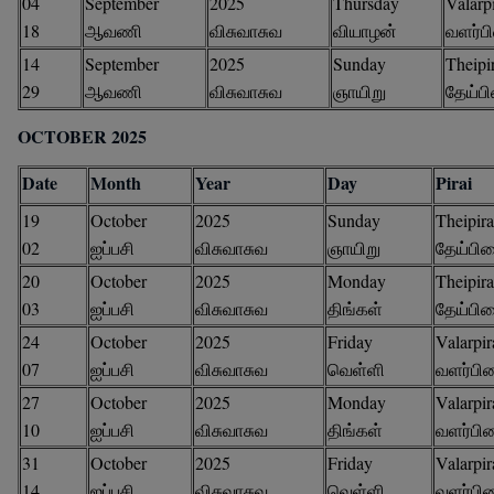
04
September
2025
Thursday
Valarpi
18
ஆவணி
விசுவாசுவ
வியாழன்
வளர்ப
14
September
2025
Sunday
Theipi
29
ஆவணி
விசுவாசுவ
ஞாயிறு
தேய்ப
OCTOBER 2025
Date
Month
Year
Day
Pirai
19
October
2025
Sunday
Theipira
02
ஐப்பசி
விசுவாசுவ
ஞாயிறு
தேய்பி
20
October
2025
Monday
Theipira
03
ஐப்பசி
விசுவாசுவ
திங்கள்
தேய்பி
24
October
2025
Friday
Valarpir
07
ஐப்பசி
விசுவாசுவ
வெள்ளி
வளர்பி
27
October
2025
Monday
Valarpir
10
ஐப்பசி
விசுவாசுவ
திங்கள்
வளர்பி
31
October
2025
Friday
Valarpir
14
ஐப்பசி
விசுவாசுவ
வெள்ளி
வளர்பி