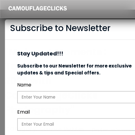
Subscribe to Newsletter
"Muhurat Moments :
Stay Updated!!!
Tamil Muhurtham Dates
Subscribe to our Newsletter for more exclusive
updates & tips and Special offers.
2025 with
Name
CamouflageClicks
Photography"
Email
Category:
Common Updates
Date:
09/12/2024