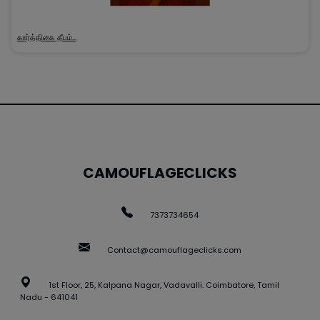
கார்த்திகை தீபம்…
CAMOUFLAGECLICKS
7373734654
Contact@camouflageclicks.com
1st Floor, 25, Kalpana Nagar, Vadavalli. Coimbatore, Tamil
Nadu - 641041