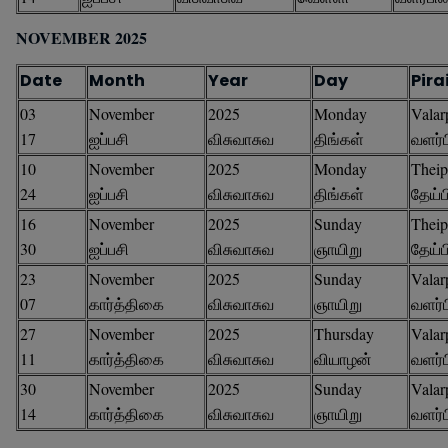
NOVEMBER 2025
Date
Month
Year
Day
Pira
03
November
2025
Monday
Valar
17
ஐப்பசி
விசுவாசுவ
திங்கள்
வளர்
10
November
2025
Monday
Theip
24
ஐப்பசி
விசுவாசுவ
திங்கள்
தேய்
16
November
2025
Sunday
Theip
30
ஐப்பசி
விசுவாசுவ
ஞாயிறு
தேய்
23
November
2025
Sunday
Valar
07
கார்த்திகை
விசுவாசுவ
ஞாயிறு
வளர்
27
November
2025
Thursday
Valar
11
கார்த்திகை
விசுவாசுவ
வியாழன்
வளர்
30
November
2025
Sunday
Valar
14
கார்த்திகை
விசுவாசுவ
ஞாயிறு
வளர்