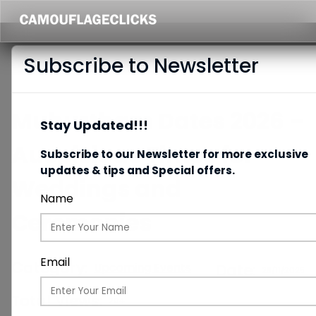
Subscribe to Newsletter
Muhurtham Dates 2026 –
Stay Updated!!!
Auspicious Times for
Subscribe to our Newsletter for more exclusive
updates & tips and Special offers.
Weddings and
Name
Ceremonies
Email
Category:
Upcoming Events
Date:
28/11/2025
Total Views:
204