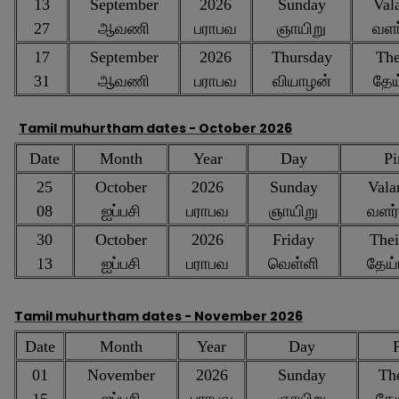
13
September
2026
Sunday
Vala
27
ஆவணி
பராபவ
ஞாயிறு
வளர
17
September
2026
Thursday
The
31
ஆவணி
பராபவ
வியாழன்
தேய
Tamil muhurtham dates -
October 2026
Date
Month
Year
Day
Pi
25
October
2026
Sunday
Valar
08
ஐப்பசி
பராபவ
ஞாயிறு
வளர்
30
October
2026
Friday
Thei
13
ஐப்பசி
பராபவ
வெள்ளி
தேய்
Tamil muhurtham dates -
November 2026
Date
Month
Year
Day
P
01
November
2026
Sunday
The
15
ஐப்பசி
பராபவ
ஞாயிறு
தே